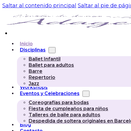
Saltar al contenido principal
Saltar al pie de pág
Inicio
Disciplinas
Ballet Infantil
Ballet para adultos
Barre
Repertorio
Jazz
Workshops
Eventos y Celebraciones
Coreografías para bodas
Fiesta de cumpleaños para niños
Talleres de baile para adultos
Despedida de soltera originales en Barce
Blog
Contacto