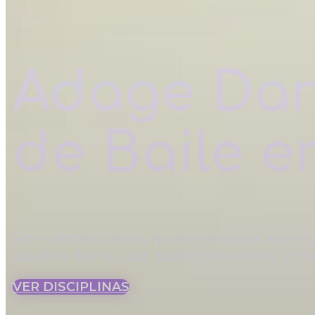
Adage Dan
de Baile e
En nuestras clases queremos que aprenda
adultos, barre, jazz, ballet para niños y 
VER DISCIPLINAS