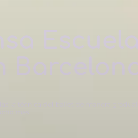
sa Escuel
n Barcelon
s la técnica del ballet de manera gradual 
mucho más.