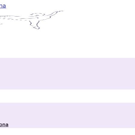
ina
lona