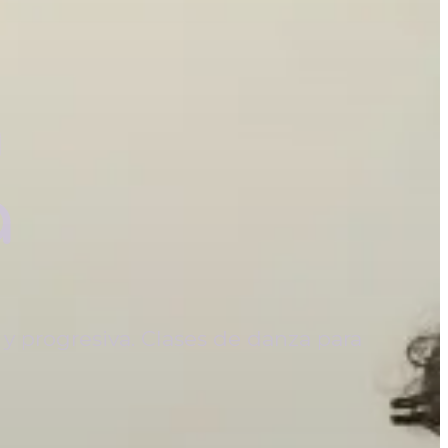
a
a
y progresiva. Clases de danza para