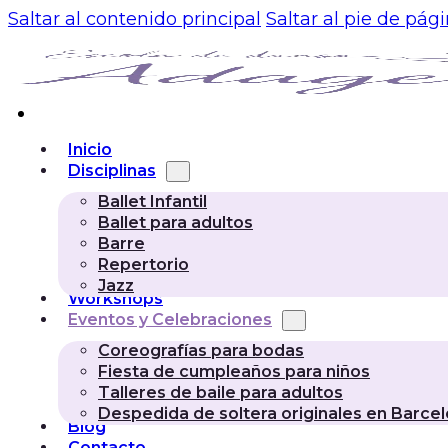
Saltar al contenido principal
Saltar al pie de pág
Inicio
Disciplinas
Ballet Infantil
Ballet para adultos
Barre
Repertorio
Jazz
Workshops
Eventos y Celebraciones
Coreografías para bodas
Fiesta de cumpleaños para niños
Talleres de baile para adultos
Despedida de soltera originales en Barce
Blog
Contacto