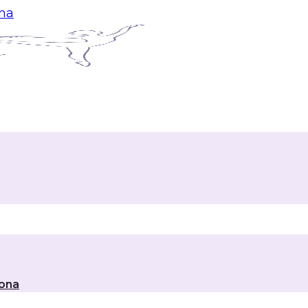
ina
lona