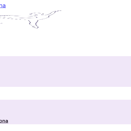
ina
lona