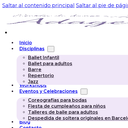
Saltar al contenido principal
Saltar al pie de pág
Inicio
Disciplinas
Ballet Infantil
Ballet para adultos
Barre
Repertorio
Jazz
Workshops
Eventos y Celebraciones
Coreografías para bodas
Fiesta de cumpleaños para niños
Talleres de baile para adultos
Despedida de soltera originales en Barce
Blog
Contacto