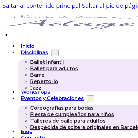
Saltar al contenido principal
Saltar al pie de pág
Inicio
Disciplinas
Ballet Infantil
Ballet para adultos
Barre
Repertorio
Jazz
Workshops
Eventos y Celebraciones
Coreografías para bodas
Fiesta de cumpleaños para niños
Talleres de baile para adultos
Despedida de soltera originales en Barce
Blog
Contacto