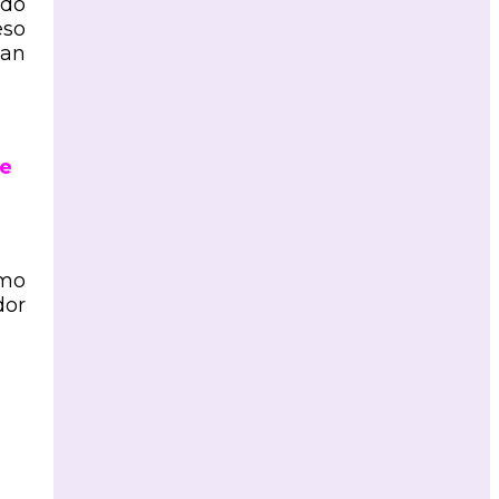
ndo
eso
han
de
omo
dor