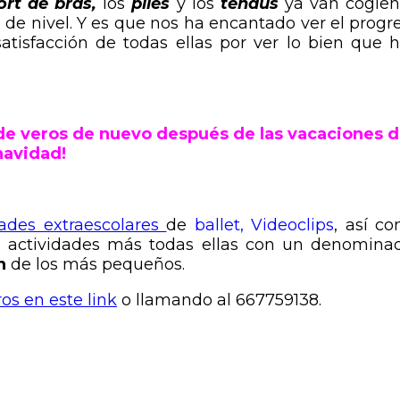
rt de bras,
los
pliés
y los
tendus
ya van cogie
 de nivel. Y es que nos ha encantado ver el progr
atisfacción de todas ellas por ver lo bien que 
de veros de nuevo después de las vacaciones 
navidad!
dades extraescolares
de
ballet
,
Videoclips
, así c
actividades más todas ellas con un denomina
n
de los más pequeños.
os en este link
o llamando al 667759138.