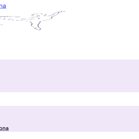
ina
lona