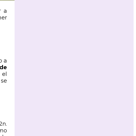
r a
mer
o a
 de
 el
 se
2n.
omo