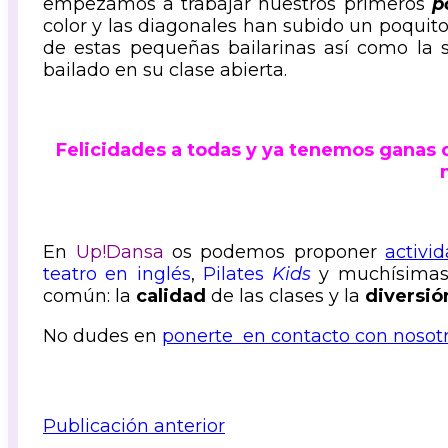
empezamos a trabajar nuestros primeros
po
color y las diagonales han subido un poquito
de estas pequeñas bailarinas así como la s
bailado en su clase abierta.
Felicidades a todas y ya tenemos ganas 
En
Up!Dansa
os podemos proponer
activi
teatro en inglés
,
Pilates
Kids
y muchísimas 
común: la
calidad
de las clases y la
diversió
No dudes en
ponerte en contacto con nosotr
Publicación anterior