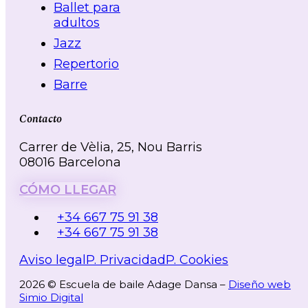
Ballet para
adultos
Jazz
Repertorio
Barre
Contacto
Carrer de Vèlia, 25, Nou Barris
08016 Barcelona
CÓMO LLEGAR
+34 667 75 91 38
+34 667 75 91 38
Aviso legal
P. Privacidad
P. Cookies
2026 © Escuela de baile Adage Dansa –
Diseño web
Simio Digital