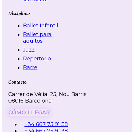
Disciplinas
Ballet Infantil
Ballet para
adultos
Jazz
Repertorio
Barre
Contacto
Carrer de Vèlia, 25, Nou Barris
08016 Barcelona
CÓMO LLEGAR
+34 667 75 91 38
+34 667 75 91 38